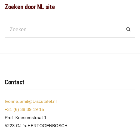
Zoeken door NL site
Search
Zoek
for:
Contact
Ivonne.Smit@Discutafel.nl
+31 (6) 38 39 19 15
Prof. Keesomstraat 1
5223 GJ ‘s-HERTOGENBOSCH