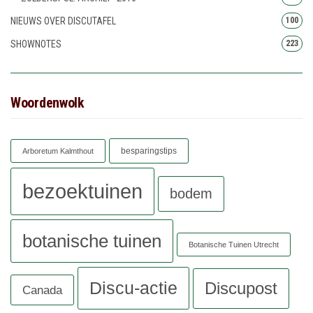
NIEUWS OVER DISCUTAFEL
100
SHOWNOTES
223
Woordenwolk
besparingstips
Arboretum Kalmthout
bezoektuinen
bodem
botanische tuinen
Botanische Tuinen Utrecht
Discu-actie
Discupost
Canada