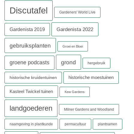
Discutafel
Gardeners' World Live
Gardenista 2022
Gardenista 2019
gebruiksplanten
Groei en Bloei
grond
groene podcasts
hergebruik
historische moestuinen
historische kruidentuinen
Kasteel Twickel tuinen
Kew Gardens
landgoederen
Milner Gardens and Woodland
naamgeving in plantkunde
permacultuur
plantnamen