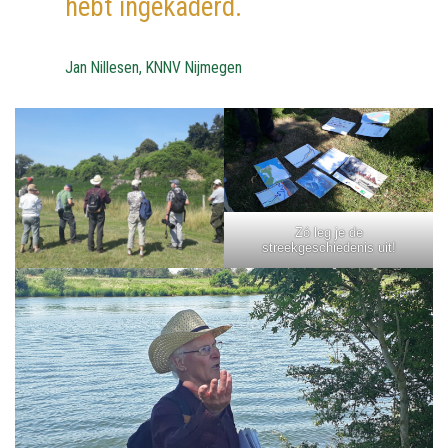
hebt ingekaderd.
Jan Nillesen, KNNV Nijmegen
Zó leg je de
streekgeschiedenis uit!