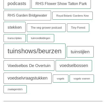
podcasts
RHS Flower Show Tatton Park
RHS Garden Bridgewater
Royal Botanic Gardens Kew
stekken
The veg grower podcast
Tiny Forest
transcripties
tuinrondleidingen
tuinshows/beurzen
tuinstijlen
voedselbossen
Voedselbos De Overtuin
voedselvraagstukken
vogels
vogels voeren
zaaiagenda's