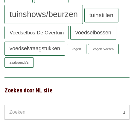
tuinshows/beurzen
tuinstijlen
voedselbossen
Voedselbos De Overtuin
voedselvraagstukken
vogels
vogels voeren
zaaiagenda's
Zoeken door NL site
Search
Zoek
for: