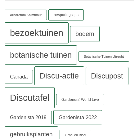
besparingstips
Arboretum Kalmthout
bezoektuinen
bodem
botanische tuinen
Botanische Tuinen Utrecht
Discu-actie
Discupost
Canada
Discutafel
Gardeners' World Live
Gardenista 2022
Gardenista 2019
gebruiksplanten
Groei en Bloei