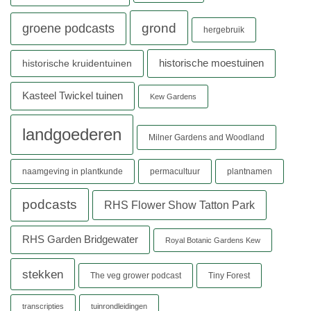
grond
groene podcasts
hergebruik
historische moestuinen
historische kruidentuinen
Kasteel Twickel tuinen
Kew Gardens
landgoederen
Milner Gardens and Woodland
naamgeving in plantkunde
permacultuur
plantnamen
podcasts
RHS Flower Show Tatton Park
RHS Garden Bridgewater
Royal Botanic Gardens Kew
stekken
The veg grower podcast
Tiny Forest
transcripties
tuinrondleidingen