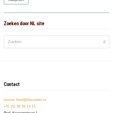
zaaiagenda's
Zoeken door NL site
Search
Zoek
for:
Contact
Ivonne.Smit@Discutafel.nl
+31 (6) 38 39 19 15
Prof. Keesomstraat 1