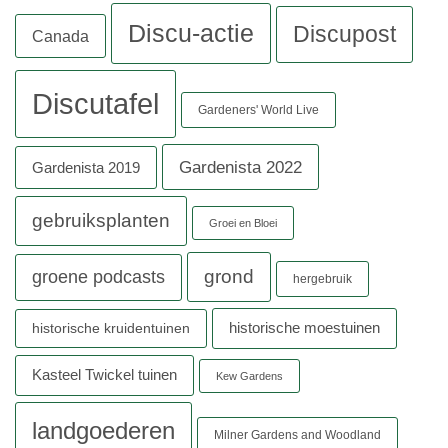
Discu-actie
Discupost
Canada
Discutafel
Gardeners' World Live
Gardenista 2022
Gardenista 2019
gebruiksplanten
Groei en Bloei
grond
groene podcasts
hergebruik
historische moestuinen
historische kruidentuinen
Kasteel Twickel tuinen
Kew Gardens
landgoederen
Milner Gardens and Woodland