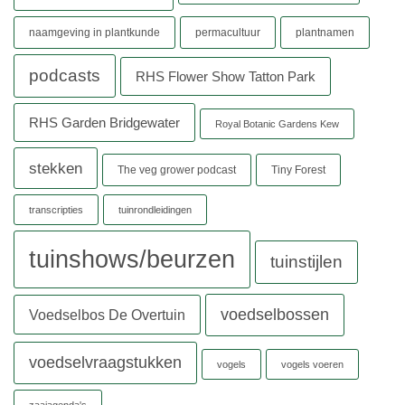
naamgeving in plantkunde
permacultuur
plantnamen
podcasts
RHS Flower Show Tatton Park
RHS Garden Bridgewater
Royal Botanic Gardens Kew
stekken
The veg grower podcast
Tiny Forest
transcripties
tuinrondleidingen
tuinshows/beurzen
tuinstijlen
voedselbossen
Voedselbos De Overtuin
voedselvraagstukken
vogels
vogels voeren