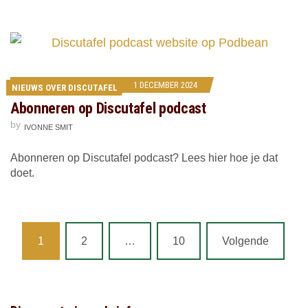
1 DECEMBER 2024
NIEUWS OVER DISCUTAFEL
Abonneren op Discutafel podcast
by
IVONNE SMIT
Abonneren op Discutafel podcast? Lees hier hoe je dat
doet.
Posts
1
2
…
10
Volgende
navigation