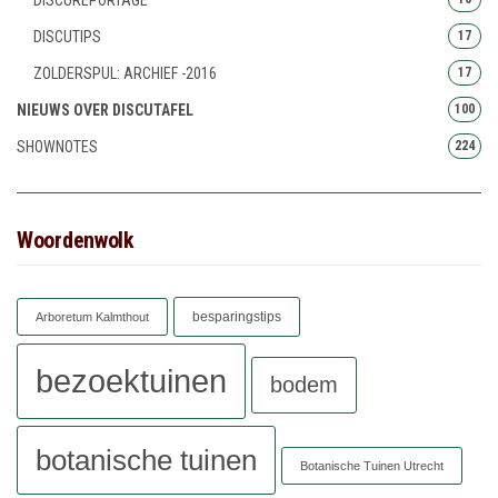
DISCUTIPS
17
ZOLDERSPUL: ARCHIEF -2016
17
NIEUWS OVER DISCUTAFEL
100
SHOWNOTES
224
Woordenwolk
besparingstips
Arboretum Kalmthout
bezoektuinen
bodem
botanische tuinen
Botanische Tuinen Utrecht