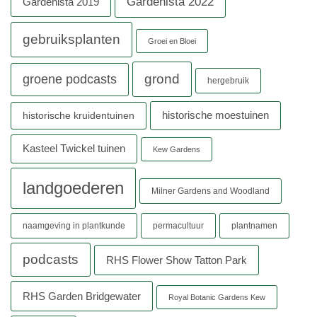
Gardenista 2022
Gardenista 2019
gebruiksplanten
Groei en Bloei
grond
groene podcasts
hergebruik
historische moestuinen
historische kruidentuinen
Kasteel Twickel tuinen
Kew Gardens
landgoederen
Milner Gardens and Woodland
naamgeving in plantkunde
permacultuur
plantnamen
podcasts
RHS Flower Show Tatton Park
RHS Garden Bridgewater
Royal Botanic Gardens Kew