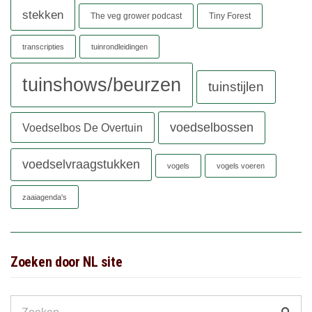
stekken
The veg grower podcast
Tiny Forest
transcripties
tuinrondleidingen
tuinshows/beurzen
tuinstijlen
voedselbossen
Voedselbos De Overtuin
voedselvraagstukken
vogels
vogels voeren
zaaiagenda's
Zoeken door NL site
Search
Zoek