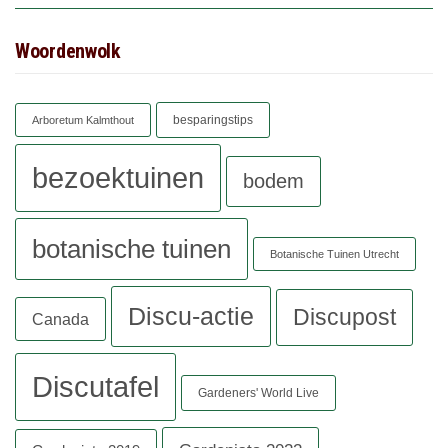
Woordenwolk
besparingstips
Arboretum Kalmthout
bezoektuinen
bodem
botanische tuinen
Botanische Tuinen Utrecht
Discu-actie
Discupost
Canada
Discutafel
Gardeners' World Live