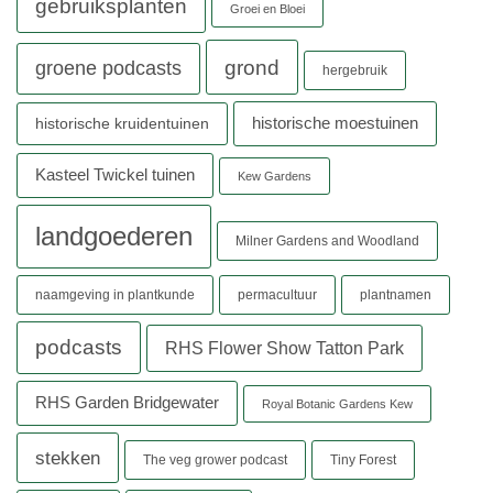
gebruiksplanten
Groei en Bloei
grond
groene podcasts
hergebruik
historische moestuinen
historische kruidentuinen
Kasteel Twickel tuinen
Kew Gardens
landgoederen
Milner Gardens and Woodland
naamgeving in plantkunde
permacultuur
plantnamen
podcasts
RHS Flower Show Tatton Park
RHS Garden Bridgewater
Royal Botanic Gardens Kew
stekken
The veg grower podcast
Tiny Forest