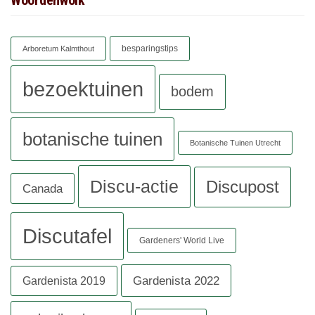
Woordenwolk
besparingstips
Arboretum Kalmthout
bezoektuinen
bodem
botanische tuinen
Botanische Tuinen Utrecht
Discu-actie
Discupost
Canada
Discutafel
Gardeners' World Live
Gardenista 2022
Gardenista 2019