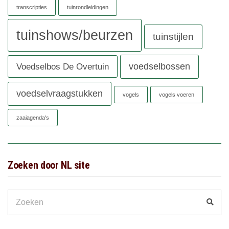
transcripties
tuinrondleidingen
tuinshows/beurzen
tuinstijlen
voedselbossen
Voedselbos De Overtuin
voedselvraagstukken
vogels
vogels voeren
zaaiagenda's
Zoeken door NL site
Search
Zoek
for: