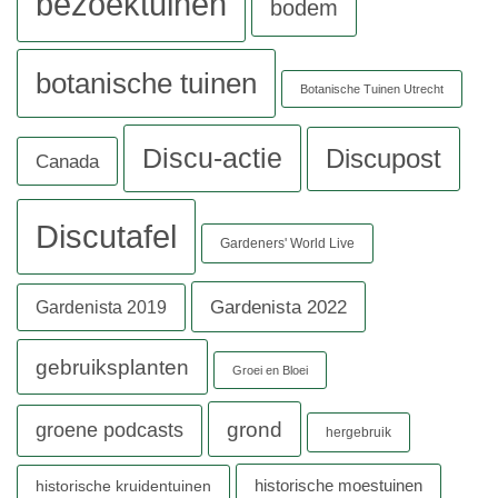
bezoektuinen
bodem
botanische tuinen
Botanische Tuinen Utrecht
Discu-actie
Discupost
Canada
Discutafel
Gardeners' World Live
Gardenista 2022
Gardenista 2019
gebruiksplanten
Groei en Bloei
grond
groene podcasts
hergebruik
historische moestuinen
historische kruidentuinen