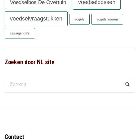
voedselbossen
Voedselbos De Overtuin
voedselvraagstukken
vogels
vogels voeren
zaaiagenda's
Zoeken door NL site
Search
Zoek
for:
Contact