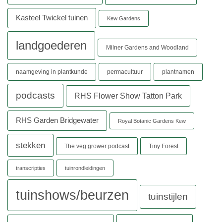
Kasteel Twickel tuinen
Kew Gardens
landgoederen
Milner Gardens and Woodland
naamgeving in plantkunde
permacultuur
plantnamen
podcasts
RHS Flower Show Tatton Park
RHS Garden Bridgewater
Royal Botanic Gardens Kew
stekken
The veg grower podcast
Tiny Forest
transcripties
tuinrondleidingen
tuinshows/beurzen
tuinstijlen