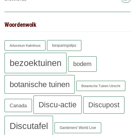
Woordenwolk
besparingstips
Arboretum Kalmthout
bezoektuinen
bodem
botanische tuinen
Botanische Tuinen Utrecht
Discu-actie
Discupost
Canada
Discutafel
Gardeners' World Live