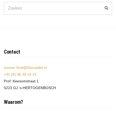
Search
Zoek
for:
Contact
Ivonne.Smit@Discutafel.nl
+31 (6) 38 39 19 15
Prof. Keesomstraat 1
5223 GJ ‘s-HERTOGENBOSCH
Waarom?