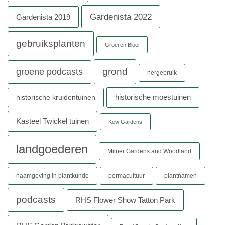
Gardenista 2022
Gardenista 2019
gebruiksplanten
Groei en Bloei
grond
groene podcasts
hergebruik
historische moestuinen
historische kruidentuinen
Kasteel Twickel tuinen
Kew Gardens
landgoederen
Milner Gardens and Woodland
naamgeving in plantkunde
permacultuur
plantnamen
podcasts
RHS Flower Show Tatton Park