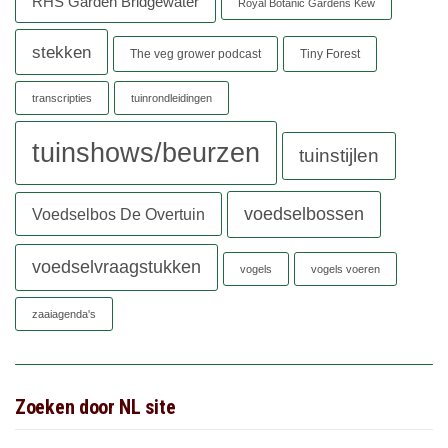
RHS Garden Bridgewater
Royal Botanic Gardens Kew
stekken
The veg grower podcast
Tiny Forest
transcripties
tuinrondleidingen
tuinshows/beurzen
tuinstijlen
voedselbossen
Voedselbos De Overtuin
voedselvraagstukken
vogels
vogels voeren
zaaiagenda's
Zoeken door NL site