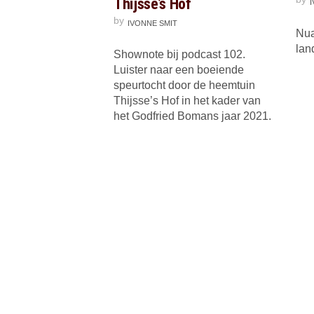
Thijsse’s Hof
by
IVONNE SMIT
Nua
lan
Shownote bij podcast 102.
Luister naar een boeiende
speurtocht door de heemtuin
Thijsse’s Hof in het kader van
het Godfried Bomans jaar 2021.