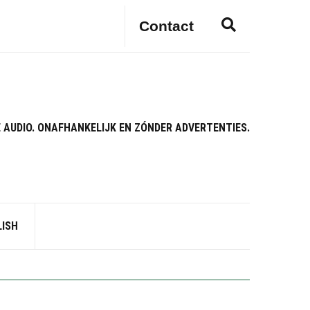
E
Contact
x
p
a
n
d
s
 AUDIO. ONAFHANKELIJK EN ZÓNDER ADVERTENTIES.
e
a
r
c
h
f
LISH
o
r
m