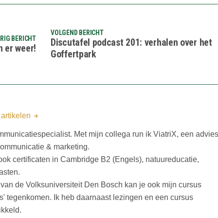
VOLGEND BERICHT
RIG BERICHT
Discutafel podcast 201: verhalen over het
n er weer!
Goffertpark
 artikelen
mmunicatiespecialist. Met mijn collega run ik ViatriX, een advies
 communicatie & marketing.
n ook certificaten in Cambridge B2 (Engels), natuureducatie,
asten.
an de Volksuniversiteit Den Bosch kan je ook mijn cursus
s' tegenkomen. Ik heb daarnaast lezingen en een cursus
ikkeld.