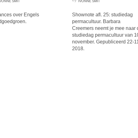
IVONNE SMIT
IVONNE SMIT
nces over Engels
Shownote afl. 25: studiedag
dgoedgroen.
permacultuur. Barbara
Creemers neemt je mee naar 
studiedag permacultuur van 1
november. Gepubliceerd 22-1
2018.