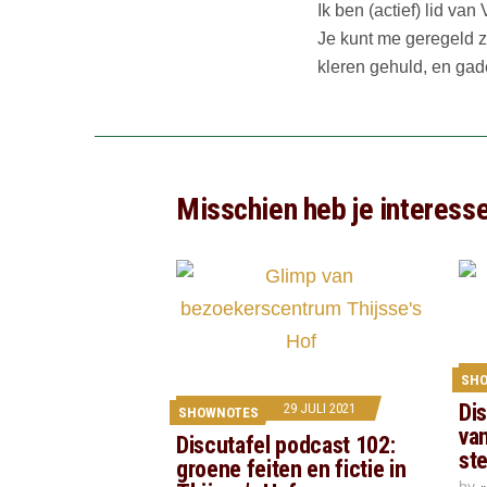
Ik ben (actief) lid va
Je kunt me geregeld z
kleren gehuld, en gad
Misschien heb je interesse 
SH
Di
29 JULI 2021
SHOWNOTES
va
Discutafel podcast 102:
st
groene feiten en fictie in
by