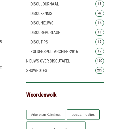
DISCUJOURNAAL
13
DISCUKENNIS
42
DISCUNIEUWS
14
DISCUREPORTAGE
10
s
DISCUTIPS
17
ZOLDERSPUL: ARCHIEF -2016
17
NIEUWS OVER DISCUTAFEL
100
t
SHOWNOTES
223
Woordenwolk
besparingstips
Arboretum Kalmthout