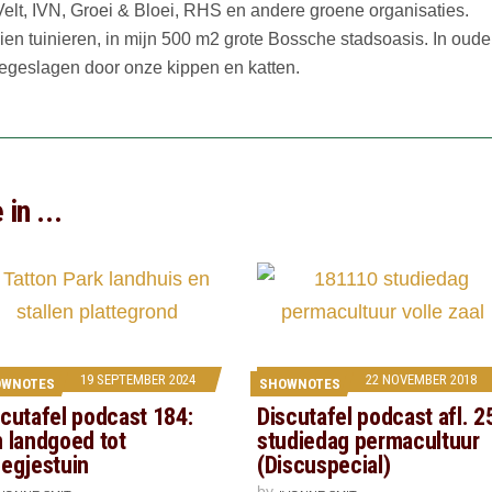
n Velt, IVN, Groei & Bloei, RHS en andere groene organisaties.
ien tuinieren, in mijn 500 m2 grote Bossche stadsoasis. In oude
egeslagen door onze kippen en katten.
in ...
19 SEPTEMBER 2024
22 NOVEMBER 2018
OWNOTES
SHOWNOTES
scutafel podcast 184:
Discutafel podcast afl. 2
n landgoed tot
studiedag permacultuur
eegjestuin
(Discuspecial)
by