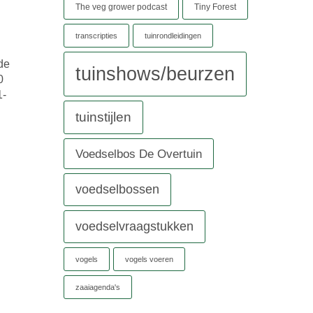
The veg grower podcast
Tiny Forest
transcripties
tuinrondleidingen
de
tuinshows/beurzen
0
1-
tuinstijlen
Voedselbos De Overtuin
voedselbossen
voedselvraagstukken
vogels
vogels voeren
zaaiagenda's