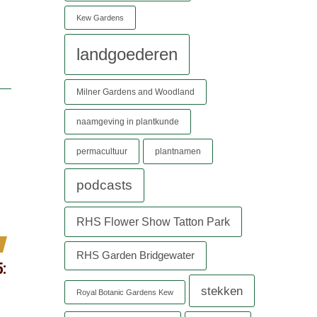
Kew Gardens
landgoederen
Milner Gardens and Woodland
naamgeving in plantkunde
permacultuur
plantnamen
podcasts
RHS Flower Show Tatton Park
RHS Garden Bridgewater
5:
stekken
Royal Botanic Gardens Kew