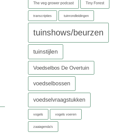
The veg grower podcast
Tiny Forest
transcripties
tuinrondleidingen
tuinshows/beurzen
tuinstijlen
Voedselbos De Overtuin
voedselbossen
voedselvraagstukken
vogels
vogels voeren
zaaiagenda's