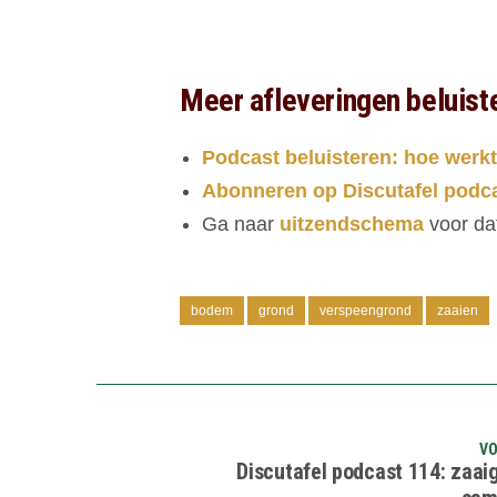
Meer afleveringen beluist
Podcast beluisteren: hoe werkt
Abonneren op Discutafel podc
Ga naar
uitzendschema
voor da
bodem
grond
verspeengrond
zaaien
VO
Discutafel podcast 114: zaai