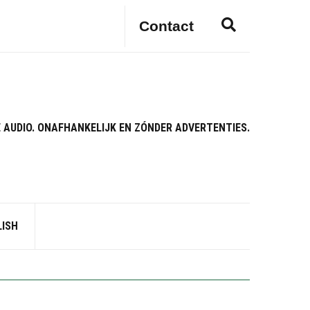
E
Contact
x
p
a
n
d
s
 AUDIO. ONAFHANKELIJK EN ZÓNDER ADVERTENTIES.
e
a
r
c
h
f
LISH
o
r
m