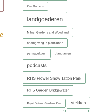
Kew Gardens
landgoederen
je
Milner Gardens and Woodland
naamgeving in plantkunde
permacultuur
plantnamen
podcasts
RHS Flower Show Tatton Park
RHS Garden Bridgewater
stekken
Royal Botanic Gardens Kew