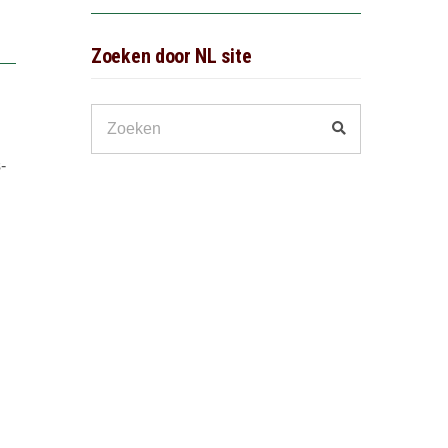
Zoeken door NL site
Search
Zoeken
for:
-