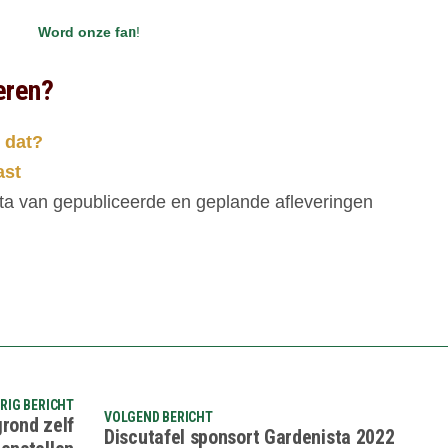
Word onze fa
n
!
eren?
 dat?
ast
ta van gepubliceerde en geplande afleveringen
RIG BERICHT
VOLGEND BERICHT
grond zelf
Discutafel sponsort Gardenista 2022