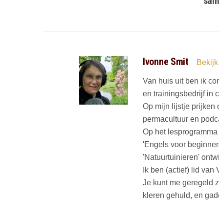
sam
Ivonne Smit
Bekijk
Van huis uit ben ik co
en trainingsbedrijf in
Op mijn lijstje prijke
permacultuur en podc
Op het lesprogramma v
'Engels voor beginner
'Natuurtuinieren' ontw
Ik ben (actief) lid va
Je kunt me geregeld z
kleren gehuld, en gad