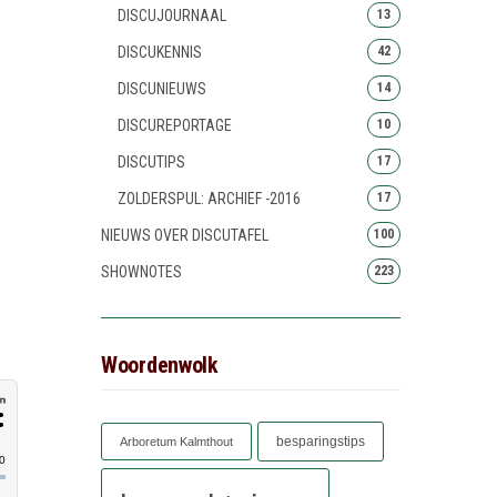
DISCUJOURNAAL
13
DISCUKENNIS
42
DISCUNIEUWS
14
DISCUREPORTAGE
10
DISCUTIPS
17
ZOLDERSPUL: ARCHIEF -2016
17
NIEUWS OVER DISCUTAFEL
100
SHOWNOTES
223
Woordenwolk
besparingstips
Arboretum Kalmthout