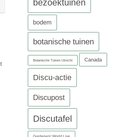
bezoektuinen
bodem
botanische tuinen
Canada
Botanische Tuinen Utrecht
t
Discu-actie
Discupost
Discutafel
Gardeners' World Live