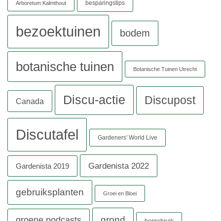
besparingstips
Arboretum Kalmthout
bezoektuinen
bodem
botanische tuinen
Botanische Tuinen Utrecht
Discu-actie
Discupost
Canada
Discutafel
Gardeners' World Live
Gardenista 2022
Gardenista 2019
gebruiksplanten
Groei en Bloei
grond
groene podcasts