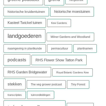
hergebruik
historische moestuinen
historische kruidentuinen
Kasteel Twickel tuinen
Kew Gardens
landgoederen
Milner Gardens and Woodland
naamgeving in plantkunde
permacultuur
plantnamen
podcasts
RHS Flower Show Tatton Park
RHS Garden Bridgewater
Royal Botanic Gardens Kew
stekken
The veg grower podcast
Tiny Forest
transcripties
tuinrondleidingen