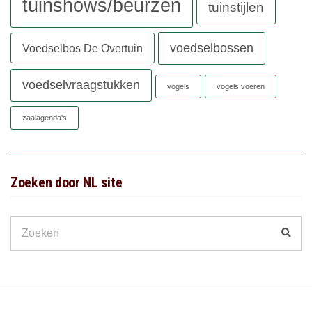
tuinshows/beurzen
tuinstijlen
voedselbossen
Voedselbos De Overtuin
voedselvraagstukken
vogels
vogels voeren
zaaiagenda's
Zoeken door NL site
Search
Zoek
for: