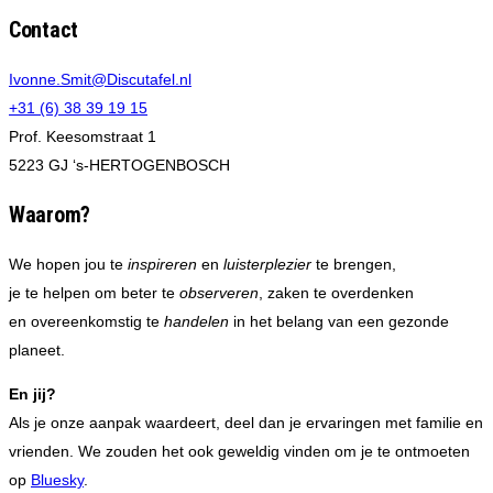
for:
Contact
Ivonne.Smit@Discutafel.nl
+31 (6) 38 39 19 15
Prof. Keesomstraat 1
5223 GJ ‘s-HERTOGENBOSCH
Waarom?
We hopen jou te
inspireren
en
luisterplezier
te brengen,
je te helpen om beter te
observeren
, zaken te overdenken
en overeenkomstig te
handelen
in het belang van een gezonde
planeet.
En jij?
Als je onze aanpak waardeert, deel dan je ervaringen met familie en
vrienden. We zouden het ook geweldig vinden om je te ontmoeten
op
Bluesky
.