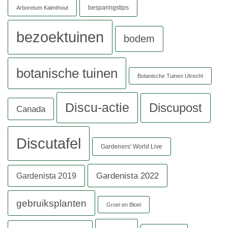
besparingstips
Arboretum Kalmthout
bezoektuinen
bodem
botanische tuinen
Botanische Tuinen Utrecht
Discu-actie
Discupost
Canada
Discutafel
Gardeners' World Live
Gardenista 2022
Gardenista 2019
gebruiksplanten
Groei en Bloei