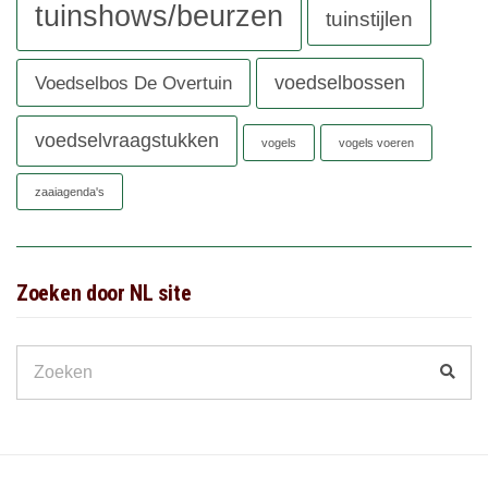
tuinshows/beurzen
tuinstijlen
voedselbossen
Voedselbos De Overtuin
voedselvraagstukken
vogels
vogels voeren
zaaiagenda's
Zoeken door NL site
Search
Zoek
for: