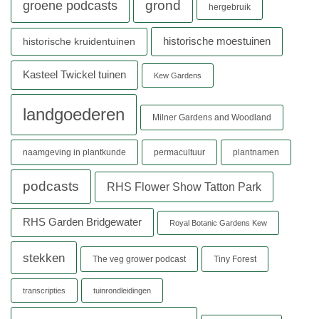
grond
groene podcasts
hergebruik
historische moestuinen
historische kruidentuinen
Kasteel Twickel tuinen
Kew Gardens
landgoederen
Milner Gardens and Woodland
naamgeving in plantkunde
permacultuur
plantnamen
podcasts
RHS Flower Show Tatton Park
RHS Garden Bridgewater
Royal Botanic Gardens Kew
stekken
The veg grower podcast
Tiny Forest
transcripties
tuinrondleidingen