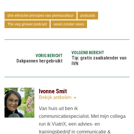
drie ethische principes van permacultuur
podcasts
The veg grower podcast
week zonder vlees
VOLGEND BERICHT
VORIG BERICHT
Tip: gratis zaaikalender van
Dakpannen hergebruikt
IVN
Ivonne Smit
Bekijk artikelen
Van huis uit ben ik
communicatiespecialist. Met mijn collega
run ik ViatriX, een advies- en
trainingsbedrijf in communicatie &