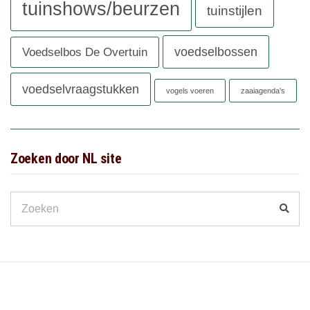
tuinshows/beurzen
tuinstijlen
voedselbossen
Voedselbos De Overtuin
voedselvraagstukken
vogels voeren
zaaiagenda's
Zoeken door NL site
Search
Zoek
for: