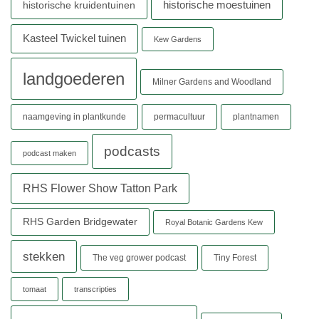
historische moestuinen
historische kruidentuinen
Kasteel Twickel tuinen
Kew Gardens
landgoederen
Milner Gardens and Woodland
naamgeving in plantkunde
permacultuur
plantnamen
podcasts
podcast maken
RHS Flower Show Tatton Park
RHS Garden Bridgewater
Royal Botanic Gardens Kew
stekken
The veg grower podcast
Tiny Forest
tomaat
transcripties