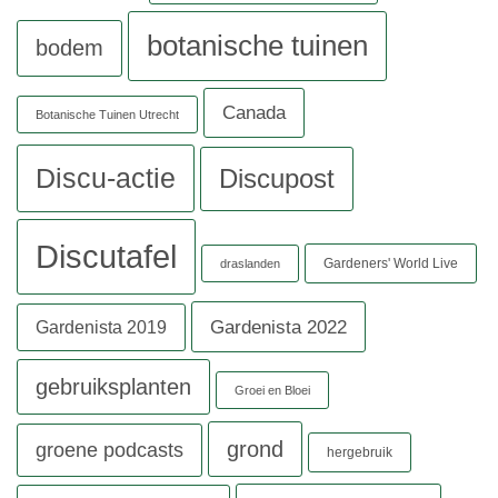
botanische tuinen
bodem
Canada
Botanische Tuinen Utrecht
Discu-actie
Discupost
Discutafel
Gardeners' World Live
draslanden
Gardenista 2022
Gardenista 2019
gebruiksplanten
Groei en Bloei
grond
groene podcasts
hergebruik