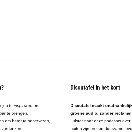
m?
Discutafel in het kort
 jou te
inspireren
en
Discutafel maakt onafhankelij
zier
te brengen,
groene audio, zonder reclame!
pen om beter te
observeren
,
Luister naar onze podcasts over 
 overdenken
buiten zijn en een duurzame leven