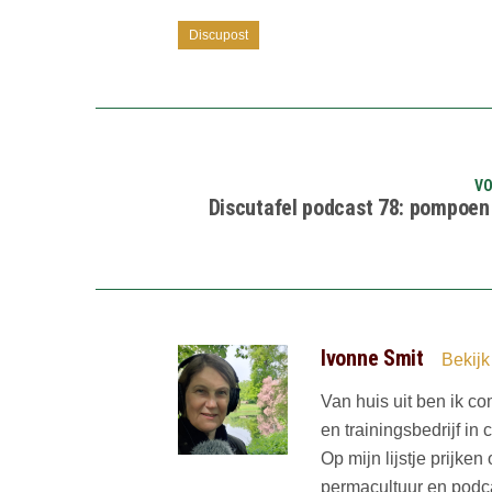
Discupost
VO
Discutafel podcast 78: pompoen
Ivonne Smit
Bekijk
Van huis uit ben ik co
en trainingsbedrijf in
Op mijn lijstje prijke
permacultuur en podc