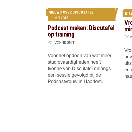
NIEUWS OVER DISCUTAFEL
DIS
11 MEI 2018
Vr
Podcast maken: Discutafel
mi
op training
by
by
IVONNE SMIT
Vro
Voor het opdoen van wat meer
bev
studiovaardigheden heeft
uit
Ivonne van Discutafel onlangs
en 
een sessie gevolgd bij de
nat
Podcastvrouw in Haarlem.