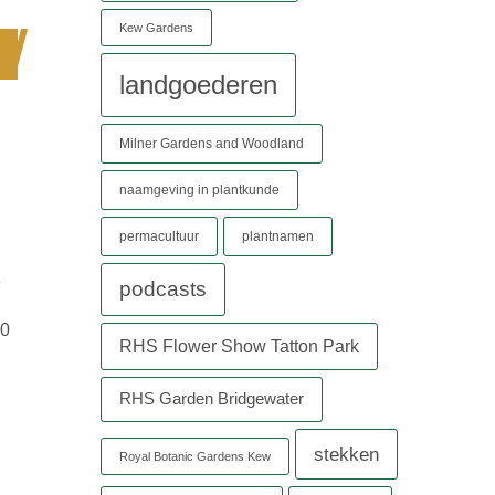
Kew Gardens
landgoederen
Milner Gardens and Woodland
naamgeving in plantkunde
permacultuur
plantnamen
e
podcasts
20
RHS Flower Show Tatton Park
RHS Garden Bridgewater
stekken
Royal Botanic Gardens Kew