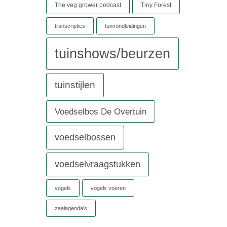
The veg grower podcast
Tiny Forest
transcripties
tuinrondleidingen
tuinshows/beurzen
tuinstijlen
Voedselbos De Overtuin
voedselbossen
voedselvraagstukken
vogels
vogels voeren
zaaiagenda's