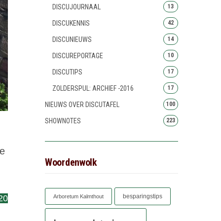
DISCUJOURNAAL
13
DISCUKENNIS
42
DISCUNIEUWS
14
DISCUREPORTAGE
10
DISCUTIPS
17
ZOLDERSPUL: ARCHIEF -2016
17
NIEUWS OVER DISCUTAFEL
100
SHOWNOTES
223
ie
Woordenwolk
besparingstips
Arboretum Kalmthout
20