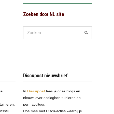
Zoeken door NL site
Search
Zoeken
for:
Discupost nieuwsbrief
ke
In
Discupost
lees je onze blogs en
nieuws over ecologisch tuinieren en
tuinieren,
permacultuur.
sstijl.
Doe mee met Discu-acties waarbij je