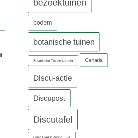
bezoektuinen
bodem
botanische tuinen
m
Canada
Botanische Tuinen Utrecht
Discu-actie
Discupost
-
Discutafel
Gardeners' World Live