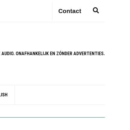
E
Contact
x
p
a
n
d
s
 AUDIO. ONAFHANKELIJK EN ZÓNDER ADVERTENTIES.
e
a
r
c
h
f
LISH
o
r
m