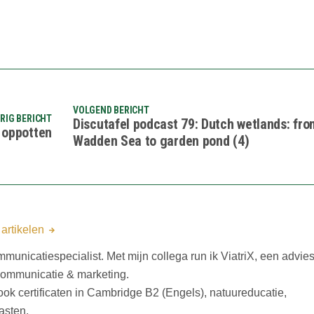
VOLGEND BERICHT
RIG BERICHT
Discutafel podcast 79: Dutch wetlands: fro
 oppotten
Wadden Sea to garden pond (4)
 artikelen
mmunicatiespecialist. Met mijn collega run ik ViatriX, een advies
 communicatie & marketing.
n ook certificaten in Cambridge B2 (Engels), natuureducatie,
asten.