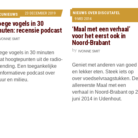
NIEUWS OVER DISCUTAFEL
23 DECEMBER 2019
CUNIEUWS
9 MEI 2014
oege vogels in 30
‘Maal met een verhaal’
nuten: recensie podcast
voor het eerst ook in
IVONNE SMIT
Noord-Brabant
by
IVONNE SMIT
ege vogels in 30 minuten
at hoogtepunten uit de radio-
Geniet met anderen van goed
zending. Een toegankelijke
en lekker eten. Steek iets op
informatieve podcast over
over voedselvraagstukken. D
uur en milieu.
allereerste Maal met een
verhaal in Noord-Brabant op 
juni 2014 in Udenhout.