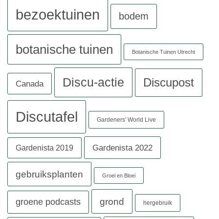
bezoektuinen
bodem
botanische tuinen
Botanische Tuinen Utrecht
Discu-actie
Discupost
Canada
Discutafel
Gardeners' World Live
Gardenista 2022
Gardenista 2019
gebruiksplanten
Groei en Bloei
grond
groene podcasts
hergebruik