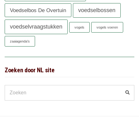
voedselbossen
Voedselbos De Overtuin
voedselvraagstukken
vogels
vogels voeren
zaaiagenda's
Zoeken door NL site
Search
Zoek
for: