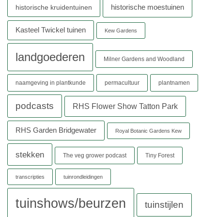
historische moestuinen
historische kruidentuinen
Kasteel Twickel tuinen
Kew Gardens
landgoederen
Milner Gardens and Woodland
naamgeving in plantkunde
permacultuur
plantnamen
podcasts
RHS Flower Show Tatton Park
RHS Garden Bridgewater
Royal Botanic Gardens Kew
stekken
The veg grower podcast
Tiny Forest
transcripties
tuinrondleidingen
tuinshows/beurzen
tuinstijlen