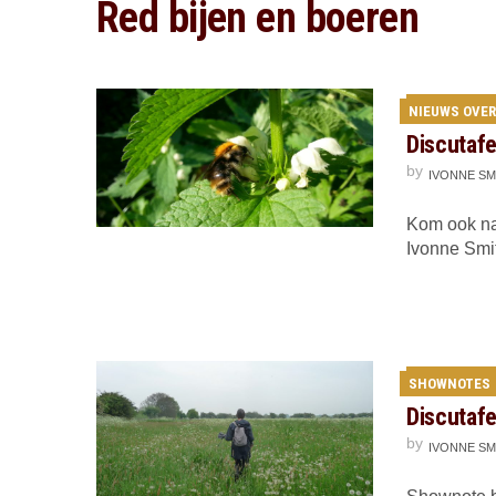
Red bijen en boeren
NIEUWS OVER
Discutafe
by
IVONNE SM
Kom ook naa
Ivonne Smi
SHOWNOTES
Discutafe
by
IVONNE SM