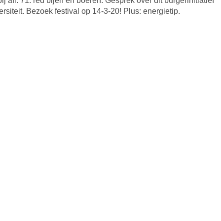
j afl. 71: red bijen en boeren. Gesprek over dit burgerinitiatief
ersiteit. Bezoek festival op 14-3-20! Plus: energietip.