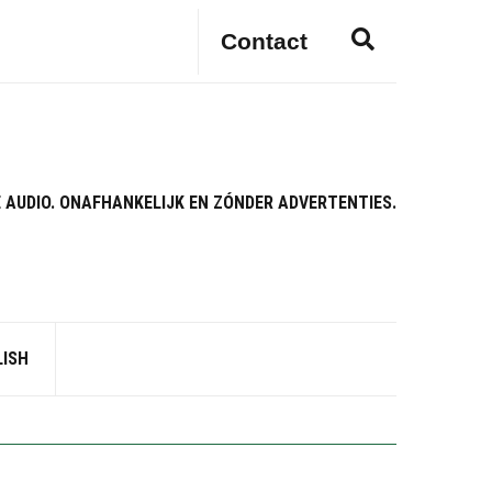
E
Contact
x
p
a
n
d
s
 AUDIO. ONAFHANKELIJK EN ZÓNDER ADVERTENTIES.
e
a
r
c
h
f
LISH
o
r
m