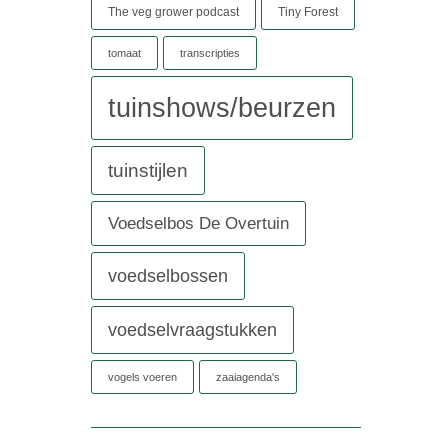
The veg grower podcast
Tiny Forest
tomaat
transcripties
tuinshows/beurzen
tuinstijlen
Voedselbos De Overtuin
voedselbossen
voedselvraagstukken
vogels voeren
zaaiagenda's