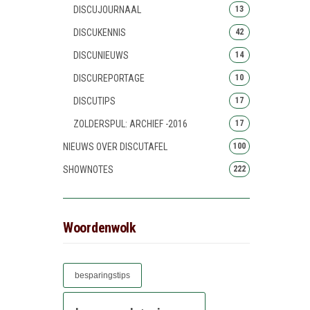
DISCUJOURNAAL
13
DISCUKENNIS
42
DISCUNIEUWS
14
DISCUREPORTAGE
10
DISCUTIPS
17
ZOLDERSPUL: ARCHIEF -2016
17
NIEUWS OVER DISCUTAFEL
100
SHOWNOTES
222
Woordenwolk
besparingstips