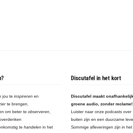
m?
Discutafel in het kort
 jou te
inspireren
en
Discutafel maakt onafhankelij
zier
te brengen,
groene audio, zonder reclame!
pen om beter te
observeren
,
Luister naar onze podcasts over 
 overdenken
buiten zijn en een duurzame leven
enkomstig te
handelen
in het
Sommige afleveringen zijn in he