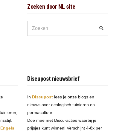
Zoeken door NL site
Search
Zoeken
for:
Discupost nieuwsbrief
ke
In
Discupost
lees je onze blogs en
nieuws over ecologisch tuinieren en
tuinieren,
permacultuur.
sstijl.
Doe mee met Discu-acties waarbij je
t
Engels
.
prijsjes kunt winnen! Verschijnt 4-8x per