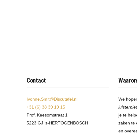
Contact
Waaro
Ivonne.Smit@Discutafel.nl
We hopen
+31 (6) 38 39 19 15
luisterple
Prof. Keesomstraat 1
je te hel
5223 GJ ‘s-HERTOGENBOSCH
zaken te
en overe