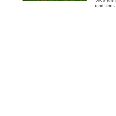
Shownote bi
rond biodiv