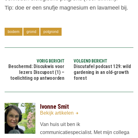
Tip: doe er een snufje magnesium en lavameel bij.
bodem
grond
potgrond
VORIG BERICHT
VOLGEND BERICHT
Beschermd: Discukwis voor
Discutafel podcast 129: wild
lezers Discupost (1) –
gardening in an old-growth
toelichting op antwoorden
forest
Ivonne Smit
Bekijk artikelen
Van huis uit ben ik
communicatiespecialist. Met mijn collega