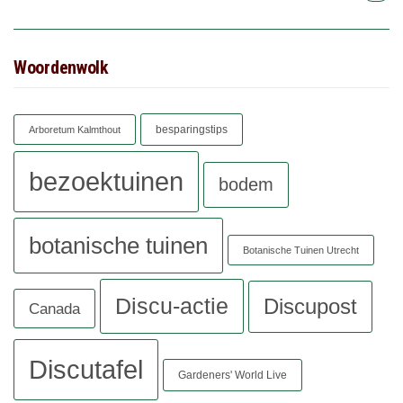
Woordenwolk
besparingstips
Arboretum Kalmthout
bezoektuinen
bodem
botanische tuinen
Botanische Tuinen Utrecht
Discu-actie
Discupost
Canada
Discutafel
Gardeners' World Live