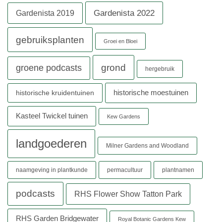
Gardenista 2022
Gardenista 2019
gebruiksplanten
Groei en Bloei
grond
groene podcasts
hergebruik
historische moestuinen
historische kruidentuinen
Kasteel Twickel tuinen
Kew Gardens
landgoederen
Milner Gardens and Woodland
naamgeving in plantkunde
permacultuur
plantnamen
podcasts
RHS Flower Show Tatton Park
RHS Garden Bridgewater
Royal Botanic Gardens Kew