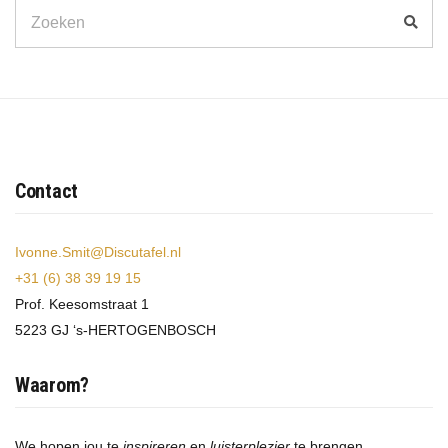
Search
Zoek
for:
Contact
Ivonne.Smit@Discutafel.nl
+31 (6) 38 39 19 15
Prof. Keesomstraat 1
5223 GJ ‘s-HERTOGENBOSCH
Waarom?
We hopen jou te
inspireren
en
luisterplezier
te brengen,