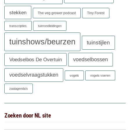
stekken
The veg grower podcast
Tiny Forest
transcripties
tuinrondleidingen
tuinshows/beurzen
tuinstijlen
voedselbossen
Voedselbos De Overtuin
voedselvraagstukken
vogels
vogels voeren
zaaiagenda's
Zoeken door NL site