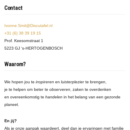
Contact
Ivonne.Smit@Discutafel.nl
+31 (6) 38 39 19 15
Prof. Keesomstraat 1
5223 GJ ‘s-HERTOGENBOSCH
Waarom?
We hopen jou te
inspireren
en
luisterplezier
te brengen,
je te helpen om beter te
observeren
, zaken te overdenken
en overeenkomstig te
handelen
in het belang van een gezonde
planeet.
En jij?
Als je onze aanpak waardeert, deel dan je ervaringen met familie