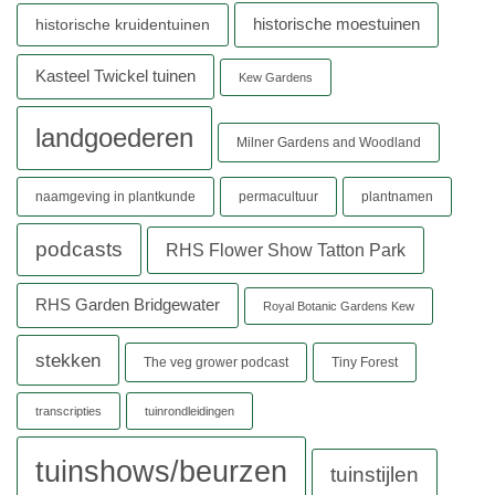
historische moestuinen
historische kruidentuinen
Kasteel Twickel tuinen
Kew Gardens
landgoederen
Milner Gardens and Woodland
naamgeving in plantkunde
permacultuur
plantnamen
podcasts
RHS Flower Show Tatton Park
RHS Garden Bridgewater
Royal Botanic Gardens Kew
stekken
The veg grower podcast
Tiny Forest
transcripties
tuinrondleidingen
tuinshows/beurzen
tuinstijlen