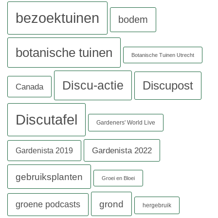
bezoektuinen
bodem
botanische tuinen
Botanische Tuinen Utrecht
Discu-actie
Discupost
Canada
Discutafel
Gardeners' World Live
Gardenista 2022
Gardenista 2019
gebruiksplanten
Groei en Bloei
grond
groene podcasts
hergebruik