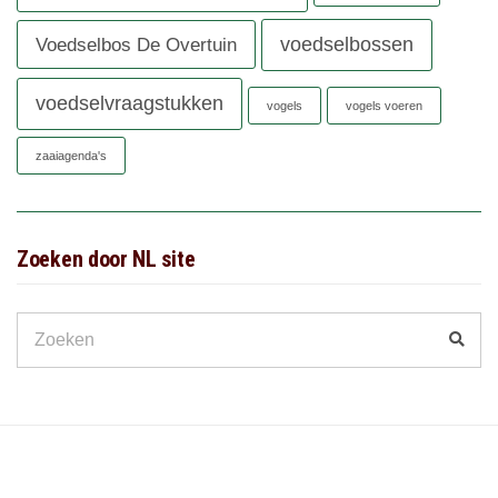
voedselbossen
Voedselbos De Overtuin
voedselvraagstukken
vogels
vogels voeren
zaaiagenda's
Zoeken door NL site
Search
Zoek
for: