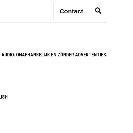
E
Contact
x
p
a
n
d
s
 AUDIO. ONAFHANKELIJK EN ZÓNDER ADVERTENTIES.
e
a
r
c
h
f
LISH
o
r
m