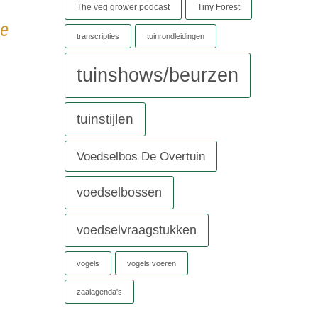
The veg grower podcast
Tiny Forest
je
transcripties
tuinrondleidingen
tuinshows/beurzen
tuinstijlen
Voedselbos De Overtuin
voedselbossen
voedselvraagstukken
vogels
vogels voeren
zaaiagenda's