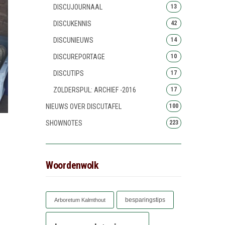
DISCUJOURNAAL
13
DISCUKENNIS
42
DISCUNIEUWS
14
DISCUREPORTAGE
10
DISCUTIPS
17
ZOLDERSPUL: ARCHIEF -2016
17
NIEUWS OVER DISCUTAFEL
100
SHOWNOTES
223
Woordenwolk
besparingstips
Arboretum Kalmthout