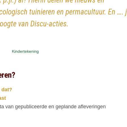
x p.jr.) al? Hierin delen we nieuws en
cologisch tuinieren en permacultuur. En …. 
hoogte van Discu-acties.
Kindertekening
eren?
 dat?
ast
ta van gepubliceerde en geplande afleveringen