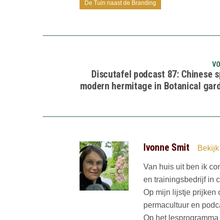
De Tuin naast de Branding
VO
Discutafel podcast 87: Chinese 
modern hermitage in Botanical gar
Ivonne Smit
Bekijk
Van huis uit ben ik co
en trainingsbedrijf in
Op mijn lijstje prijke
permacultuur en podc
Op het lesprogramma v