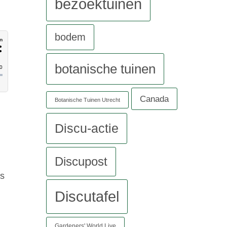
bezoektuinen
bodem
botanische tuinen
Canada
Botanische Tuinen Utrecht
Discu-actie
Discupost
rs
Discutafel
Gardeners' World Live