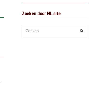
Zoeken door NL site
Search
Zoeken
for:
-