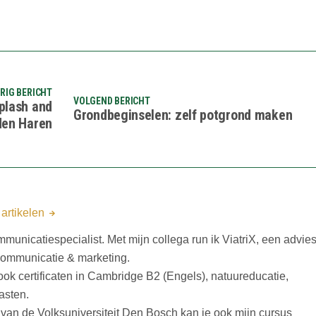
RIG BERICHT
VOLGEND BERICHT
splash and
Grondbeginselen: zelf potgrond maken
den Haren
 artikelen
mmunicatiespecialist. Met mijn collega run ik ViatriX, een advies
 communicatie & marketing.
n ook certificaten in Cambridge B2 (Engels), natuureducatie,
asten.
an de Volksuniversiteit Den Bosch kan je ook mijn cursus