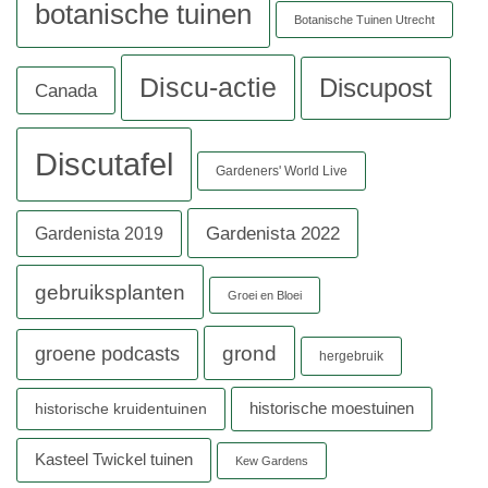
botanische tuinen
Botanische Tuinen Utrecht
Discu-actie
Discupost
Canada
Discutafel
Gardeners' World Live
Gardenista 2022
Gardenista 2019
gebruiksplanten
Groei en Bloei
grond
groene podcasts
hergebruik
historische moestuinen
historische kruidentuinen
Kasteel Twickel tuinen
Kew Gardens