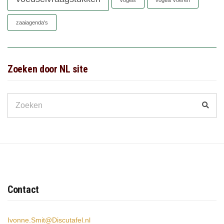
zaaiagenda's
Zoeken door NL site
Search
Zoek
for:
Contact
Ivonne.Smit@Discutafel.nl