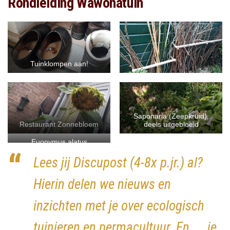
Rondleiding Wawonatuin
Tuinklompen aan!
Saponaria (Zeepkruid),
Restaurant Zonnebloem
deels uitgebloeid
Euonymus alatus
(Kardinaalsmuts)
Lees jij Discupost (4-8x p.jr.) al?
Hierin delen we nieuws en
inzichten met je over ecologisch
tuinieren en permacultuur. En …. je