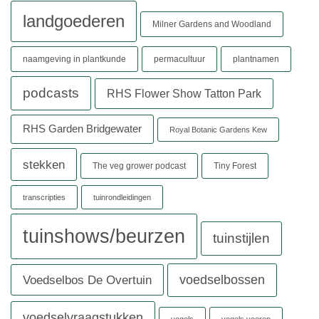
landgoederen
Milner Gardens and Woodland
naamgeving in plantkunde
permacultuur
plantnamen
podcasts
RHS Flower Show Tatton Park
RHS Garden Bridgewater
Royal Botanic Gardens Kew
stekken
The veg grower podcast
Tiny Forest
transcripties
tuinrondleidingen
tuinshows/beurzen
tuinstijlen
voedselbossen
Voedselbos De Overtuin
voedselvraagstukken
vogels
vogels voeren