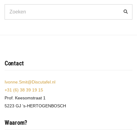
Search
Zoek
for:
Contact
Ivonne.Smit@Discutafel.nl
+31 (6) 38 39 19 15
Prof. Keesomstraat 1
5223 GJ ‘s-HERTOGENBOSCH
Waarom?