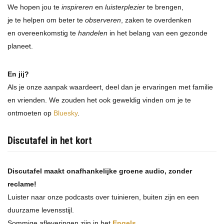
We hopen jou te
inspireren
en
luisterplezier
te brengen,
je te helpen om beter te
observeren
, zaken te overdenken
en overeenkomstig te
handelen
in het belang van een gezonde
planeet.
En jij?
Als je onze aanpak waardeert, deel dan je ervaringen met familie
en vrienden. We zouden het ook geweldig vinden om je te
ontmoeten op
Bluesky
.
Discutafel in het kort
Discutafel maakt onafhankelijke groene audio, zonder
reclame!
Luister naar onze podcasts over tuinieren, buiten zijn en een
duurzame levensstijl.
Sommige afleveringen zijn in het
Engels
.