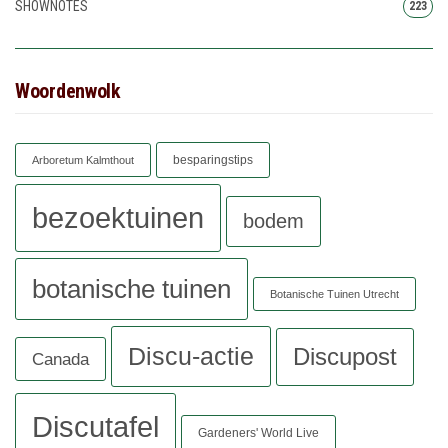
SHOWNOTES
223
Woordenwolk
besparingstips
Arboretum Kalmthout
bezoektuinen
bodem
botanische tuinen
Botanische Tuinen Utrecht
Discu-actie
Discupost
Canada
Discutafel
Gardeners' World Live