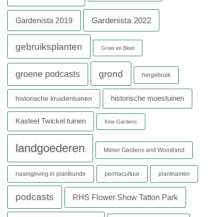
Gardenista 2022
Gardenista 2019
gebruiksplanten
Groei en Bloei
grond
groene podcasts
hergebruik
historische moestuinen
historische kruidentuinen
Kasteel Twickel tuinen
Kew Gardens
landgoederen
Milner Gardens and Woodland
naamgeving in plantkunde
permacultuur
plantnamen
podcasts
RHS Flower Show Tatton Park