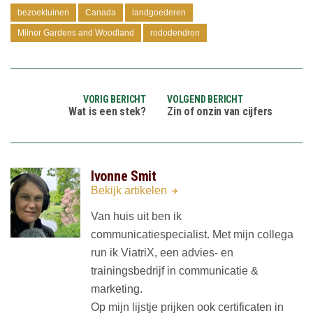
bezoektuinen
Canada
landgoederen
Milner Gardens and Woodland
rododendron
VORIG BERICHT
VOLGEND BERICHT
Wat is een stek?
Zin of onzin van cijfers
Ivonne Smit
Bekijk artikelen
Van huis uit ben ik
communicatiespecialist. Met mijn collega
run ik ViatriX, een advies- en
trainingsbedrijf in communicatie &
marketing.
Op mijn lijstje prijken ook certificaten in