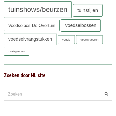
tuinshows/beurzen
tuinstijlen
voedselbossen
Voedselbos De Overtuin
voedselvraagstukken
vogels
vogels voeren
zaaiagenda's
Zoeken door NL site
Search
Zoek
for: