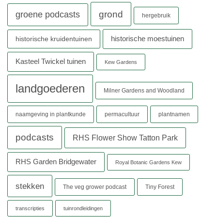
grond
groene podcasts
hergebruik
historische moestuinen
historische kruidentuinen
Kasteel Twickel tuinen
Kew Gardens
landgoederen
Milner Gardens and Woodland
naamgeving in plantkunde
permacultuur
plantnamen
podcasts
RHS Flower Show Tatton Park
RHS Garden Bridgewater
Royal Botanic Gardens Kew
stekken
The veg grower podcast
Tiny Forest
transcripties
tuinrondleidingen