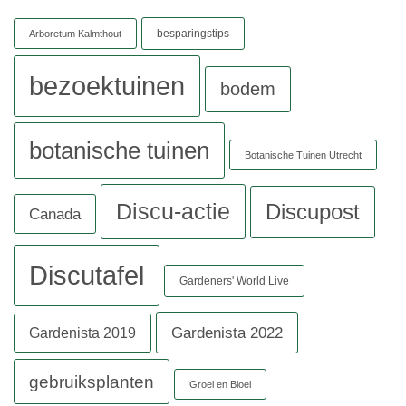
besparingstips
Arboretum Kalmthout
bezoektuinen
bodem
botanische tuinen
Botanische Tuinen Utrecht
Discu-actie
Discupost
Canada
Discutafel
Gardeners' World Live
Gardenista 2022
Gardenista 2019
gebruiksplanten
Groei en Bloei