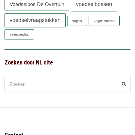
voedselbossen
Voedselbos De Overtuin
voedselvraagstukken
vogels
vogels voeren
zaaiagenda's
Zoeken door NL site
Search
Zoek
for: