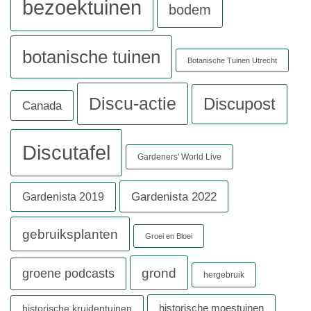
bezoektuinen
bodem
botanische tuinen
Botanische Tuinen Utrecht
Discu-actie
Discupost
Canada
Discutafel
Gardeners' World Live
Gardenista 2022
Gardenista 2019
gebruiksplanten
Groei en Bloei
grond
groene podcasts
hergebruik
historische moestuinen
historische kruidentuinen