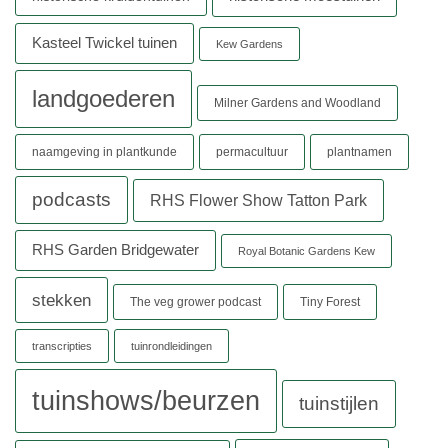
Kasteel Twickel tuinen
Kew Gardens
landgoederen
Milner Gardens and Woodland
naamgeving in plantkunde
permacultuur
plantnamen
podcasts
RHS Flower Show Tatton Park
RHS Garden Bridgewater
Royal Botanic Gardens Kew
stekken
The veg grower podcast
Tiny Forest
transcripties
tuinrondleidingen
tuinshows/beurzen
tuinstijlen