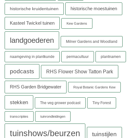
historische moestuinen
historische kruidentuinen
Kasteel Twickel tuinen
Kew Gardens
landgoederen
Milner Gardens and Woodland
naamgeving in plantkunde
permacultuur
plantnamen
podcasts
RHS Flower Show Tatton Park
RHS Garden Bridgewater
Royal Botanic Gardens Kew
stekken
The veg grower podcast
Tiny Forest
transcripties
tuinrondleidingen
tuinshows/beurzen
tuinstijlen