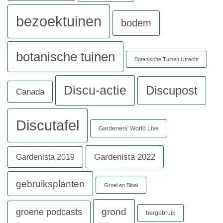
bezoektuinen
bodem
botanische tuinen
Botanische Tuinen Utrecht
Discu-actie
Discupost
Canada
Discutafel
Gardeners' World Live
Gardenista 2022
Gardenista 2019
gebruiksplanten
Groei en Bloei
grond
groene podcasts
hergebruik