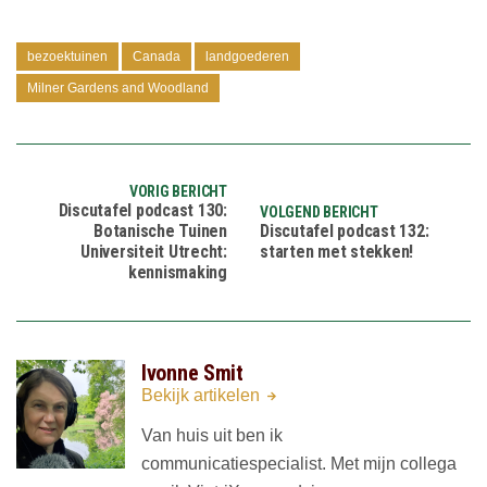
bezoektuinen
Canada
landgoederen
Milner Gardens and Woodland
VORIG BERICHT
Discutafel podcast 130:
VOLGEND BERICHT
Botanische Tuinen
Discutafel podcast 132:
Universiteit Utrecht:
starten met stekken!
kennismaking
Ivonne Smit
Bekijk artikelen
Van huis uit ben ik
communicatiespecialist. Met mijn collega