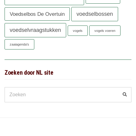
voedselbossen
Voedselbos De Overtuin
voedselvraagstukken
vogels
vogels voeren
zaaiagenda's
Zoeken door NL site
Search
Zoek
for: