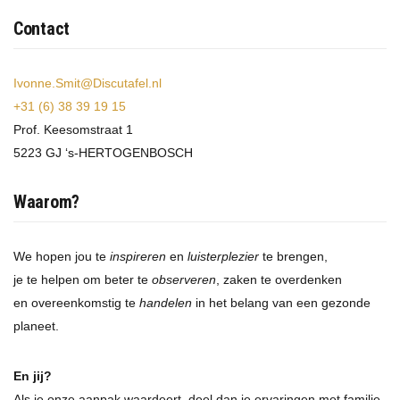
Contact
Ivonne.Smit@Discutafel.nl
+31 (6) 38 39 19 15
Prof. Keesomstraat 1
5223 GJ ‘s-HERTOGENBOSCH
Waarom?
We hopen jou te
inspireren
en
luisterplezier
te brengen,
je te helpen om beter te
observeren
, zaken te overdenken
en overeenkomstig te
handelen
in het belang van een gezonde
planeet.
En jij?
Als je onze aanpak waardeert, deel dan je ervaringen met familie