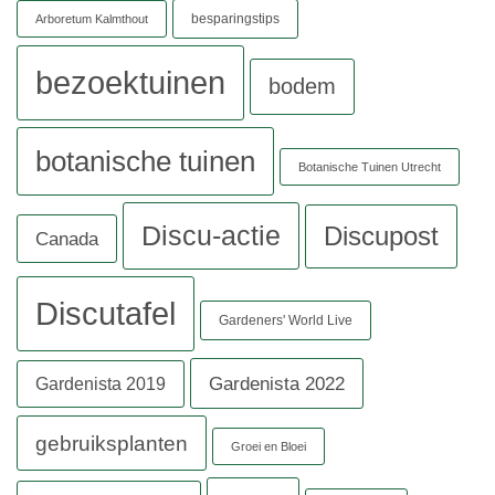
besparingstips
Arboretum Kalmthout
bezoektuinen
bodem
botanische tuinen
Botanische Tuinen Utrecht
Discu-actie
Discupost
Canada
Discutafel
Gardeners' World Live
Gardenista 2022
Gardenista 2019
gebruiksplanten
Groei en Bloei