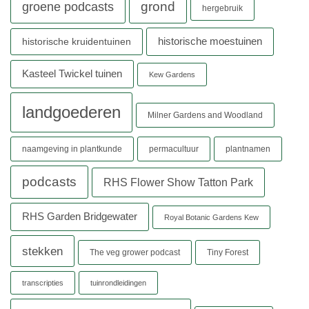
grond
groene podcasts
hergebruik
historische moestuinen
historische kruidentuinen
Kasteel Twickel tuinen
Kew Gardens
landgoederen
Milner Gardens and Woodland
naamgeving in plantkunde
permacultuur
plantnamen
podcasts
RHS Flower Show Tatton Park
RHS Garden Bridgewater
Royal Botanic Gardens Kew
stekken
The veg grower podcast
Tiny Forest
transcripties
tuinrondleidingen