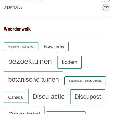
SHOWNOTES
223
Woordenwolk
besparingstips
Arboretum Kalmthout
bezoektuinen
bodem
botanische tuinen
Botanische Tuinen Utrecht
Discu-actie
Discupost
Canada