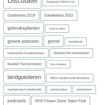
Discutafel
Gardeners' World Live
Gardenista 2022
Gardenista 2019
gebruiksplanten
Groei en Bloei
grond
groene podcasts
hergebruik
historische moestuinen
historische kruidentuinen
Kasteel Twickel tuinen
Kew Gardens
landgoederen
Milner Gardens and Woodland
naamgeving in plantkunde
permacultuur
plantnamen
podcasts
RHS Flower Show Tatton Park