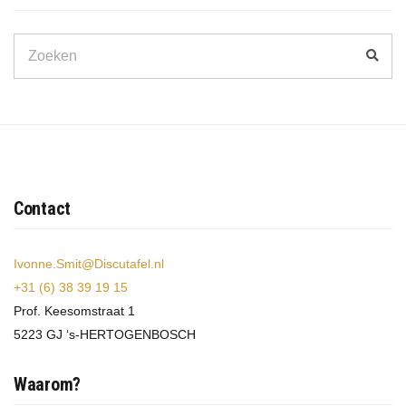
Search
Zoek
for:
Contact
Ivonne.Smit@Discutafel.nl
+31 (6) 38 39 19 15
Prof. Keesomstraat 1
5223 GJ ‘s-HERTOGENBOSCH
Waarom?