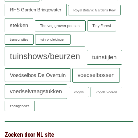
RHS Garden Bridgewater
Royal Botanic Gardens Kew
stekken
The veg grower podcast
Tiny Forest
transcripties
tuinrondleidingen
tuinshows/beurzen
tuinstijlen
voedselbossen
Voedselbos De Overtuin
voedselvraagstukken
vogels
vogels voeren
zaaiagenda's
Zoeken door NL site